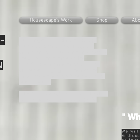
Housescape's Work
Shop
Abo
-
“Building of this technological age
usually deliberately aim at ageless
perfection, and they do not incorporate
the dimension of time, or the
N
unavoidable and mentally significant
processes of aging. This fear of the
traces of wear and age is related to our
fear of death.”
Juhani Pallasmaa, “The eyes of the skin :
Architecture and the Senses”(p.32).
" Wh
We will
Endless
believe