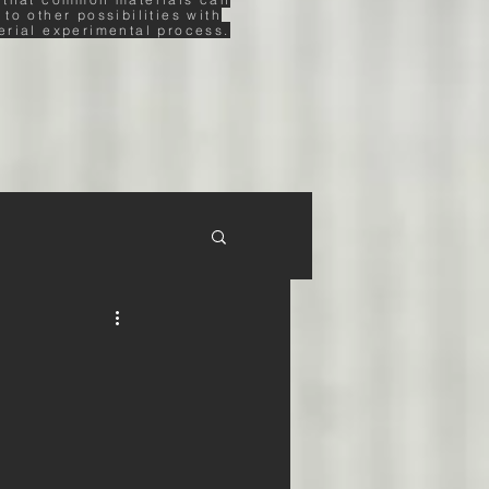
 to other possibilities with
erial experimental process.