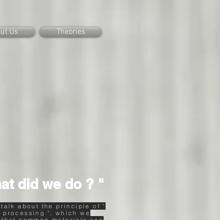
ut Us
Theories
at did we do ? "
 talk about the principle of "
 processing ", which we
 that common materials can