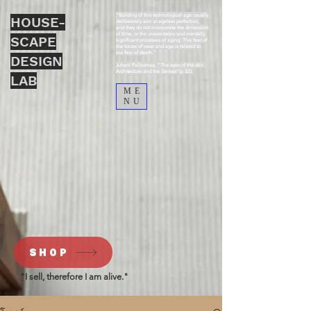
“Building of this technological age usually
HOUSE-
deliberately aim at ageless perfection,
and they do not incorporate the dimension
of time, or the unavoidable and mentally
SCAPE
significant processes of aging. This fear of
the traces of wear and age is related to
our fear of death.”
DESIGN
Juhani Pallasmaa, “The eyes of the skin :
Architecture and the Senses”(p.32).
LAB
ME
NU
SHOP
"I sell, therefore I am alive."