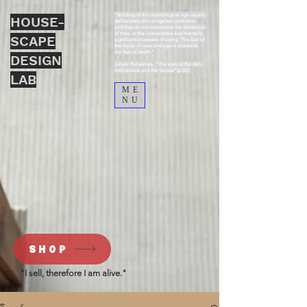
“Building of this technological age usually
HOUSE-
deliberately aim at ageless perfection,
and they do not incorporate the dimension
of time, or the unavoidable and mentally
SCAPE
significant processes of aging. This fear of
the traces of wear and age is related to
our fear of death.”
DESIGN
Juhani Pallasmaa, “The eyes of the skin :
Architecture and the Senses”(p.32).
LAB
ME
NU
SHOP
"I sell, therefore I am alive."