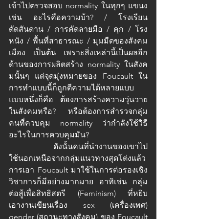
เข้าไปตรวจสอบ normality ในทุกๆ แขนง 
เช่น อะไรคือความบ้า? / โรงเรียน
ดัดสันดาน / การคัดลายมือ / คุก / โรง
หนัง / พื้นที่สาธารณะ / มุมมืดของสังคม
เมือง เป็นต้น เพราะสิ่งเหล่านี้เป็นผลอีก
ด้านของการผลิตสร้าง normality ในสังค
มนั้นๆ แต่จุดมุ่งหมายของ Foucault ใน
การทำแบบนี้ก็ถูกตีความได้หลายแบบ 
แบบหนึ่งก็คือ ต้องการสร้างความวุ่นวาย
ในสังคมหรือ? หรือต้องการสำรวจกลุ่ม
คนที่ควบคุม normality ว่ากำลังใช้วิธี
อะไรในการควบคุมมัน? 
		ดังนั้นคนที่นำงานของเขาไป
ใช้นอกเหนือจากกลุ่มแนวทางสุดโต่งแล้ว 
การเอา Foucault มาใช้ในการต่อรองเชิง
วิชาการก็มีอย่างมากมาย อาทิเช่น กลุ่ม
ต่อสู้เพื่อสิทธิสตรี (Feminism) ที่หยิบ
เอางานเขียนเรื่อง sex (เครื่องเพศ)  
gender (สถานะทางสังคม) ของ Foucault 