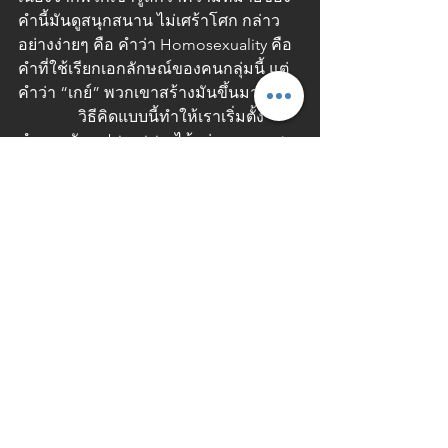
คำนี้มันดูสนุกสนาน ไม่เศร้าโศก กล่าว
อย่างง่ายๆ คือ คำว่า Homosexuality คือ
คำที่ใช้เรียกเอกลักษณ์ของคนกลุ่มนี้ แต่
คำว่า “เกย์” พวกเขาสร้างมันขึ้นมาเอง
               วิธีคิดแบบนี้ทำให้เราเริ่มตั้ง
คำถามกับ subjectivity ได้อย่างเหมาะสม 
อย่างเช่นสมมติเราบอกว่า จะลงพื้นที่
สำรวจย่านชุมชนสลัม ตัวเราเองก็ได้
กำจัด subjectivity ของเขาไปตั้งแต่แรก 
เรากำลังไปอธิบายและให้ความหมายว่า
เขาเป็นกลุ่มประชากรชายขอบตั้งแต่แรก  
แต่การที่เราจะทำให้เขาเป็นเขา โดยใกล้
เคียงที่สุดถึงความเป็น subjectivity ของ
เขาจะต้องทำให้ได้มีโอกาสพูดหรือ 
action อะไรบางอย่างด้วย ซึ่งมาปรากฏ
ในงานชิ้นสุดท้ายคือ “The History of 
Sexuality : vol.3” ที่ต้องการให้ 
Subjectivity เป็นตัวตนของเขามากที่สุด 