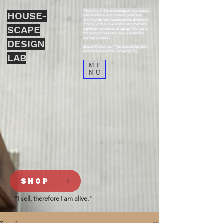
“Building of this technological age usually
HOUSE-
deliberately aim at ageless perfection,
and they do not incorporate the dimension
of time, or the unavoidable and mentally
SCAPE
significant processes of aging. This fear of
the traces of wear and age is related to
our fear of death.”
DESIGN
Juhani Pallasmaa, “The eyes of the skin :
Architecture and the Senses”(p.32).
LAB
ME
NU
SHOP
"I sell, therefore I am alive."